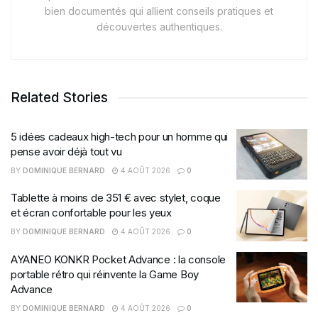
bien documentés qui allient conseils pratiques et
découvertes authentiques.
Related Stories
5 idées cadeaux high-tech pour un homme qui
pense avoir déjà tout vu
BY
DOMINIQUE BERNARD
4 AOÛT 2026
0
Tablette à moins de 351 € avec stylet, coque
et écran confortable pour les yeux
BY
DOMINIQUE BERNARD
4 AOÛT 2026
0
AYANEO KONKR Pocket Advance : la console
portable rétro qui réinvente la Game Boy
Advance
BY
DOMINIQUE BERNARD
4 AOÛT 2026
0