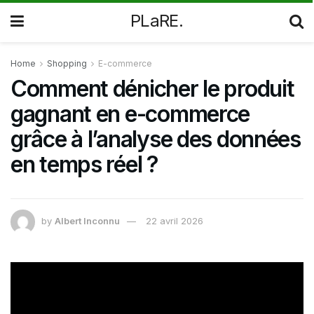
PLaRE.
Home
Shopping
E-commerce
Comment dénicher le produit
gagnant en e-commerce
grâce à l’analyse des données
en temps réel ?
by
Albert Inconnu
22 avril 2026