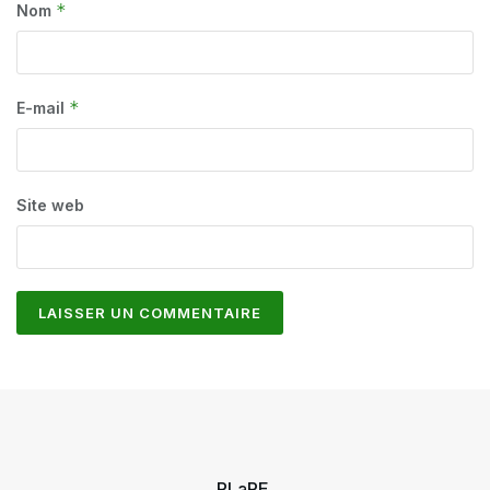
*
Nom
*
E-mail
Site web
PLaRE.