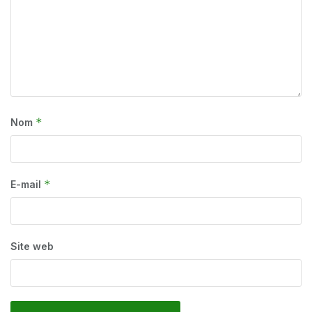
*
Nom
*
E-mail
Site web