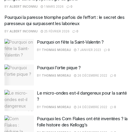
BY
ALBERT INCONNU
1 MARS 2026
0
Pourquoi la paresse triomphe parfois de l’effort : le secret des
paresseux qui surpassent les laborieux
BY
ALBERT INCONNU
25 FÉVRIER 2026
0
Pourquoi on fête la Saint-Valentin ?
BY
THOMAS MOREAU
7 JANVIER 2023
0
Pourquoi l’ortie pique ?
BY
THOMAS MOREAU
26 DÉCEMBRE 2022
0
Le micro-ondes est-il dangereux pour la santé
?
BY
THOMAS MOREAU
24 DÉCEMBRE 2022
0
Pourquoi les Corn Flakes ont été inventées ? la
folle histoire des Kellogg’s