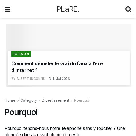
PLaRE.
POURQUOI
Comment démêler le vrai du faux à l’ère
d’Internet ?
BY
ALBERT INCONNU
4 MAI 2026
Home
Category
Divertissement
Pourquoi
Pourquoi
Pourquoi tenons-nous notre téléphone sans y toucher ? Une
plongée dans la psychologie du geste