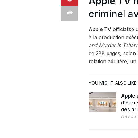
Apple TV
m
criminel a
Apple TV
officialise 
à la production exécu
and Murder in Tallaha
de 288 pages, selon 
relation adultère, un
YOU MIGHT ALSO LIKE
Apple a
d’euro
des pr
4 AOÛT