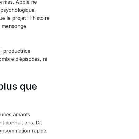
formes. Apple ne
e psychologique,
e le projet : l’histoire
 au mensonge
i productrice
ombre d’épisodes, ni
 plus que
jeunes amants
t dix-huit ans. Dit
consommation rapide.