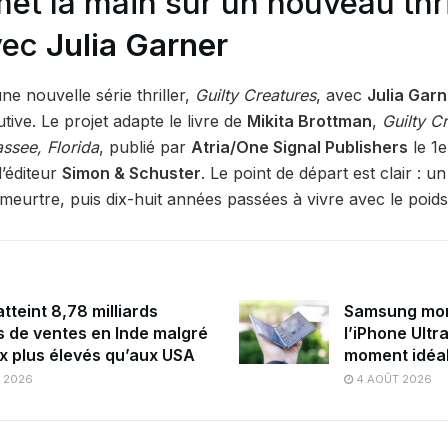
et la main sur un nouveau thri
vec
Julia Garner
une nouvelle série thriller,
Guilty Creatures
, avec
Julia Garn
tive. Le projet adapte le livre de
Mikita Brottman
,
Guilty C
ssee, Florida
, publié par
Atria/One Signal Publishers
le 1e
l’éditeur
Simon & Schuster
. Le point de départ est clair : un
 meurtre, puis dix-huit années passées à vivre avec le poids
tteint 8,78 milliards
Samsung mon
s de ventes en Inde malgré
l’iPhone Ultr
ix plus élevés qu’aux USA
moment idéa
 2026
4 AOÛT 2026