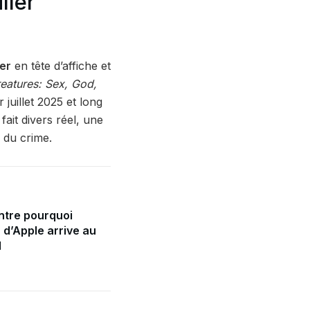
ller
er
en tête d’affiche et
reatures: Sex, God,
r juillet 2025 et long
 fait divers réel, une
 du crime.
tre pourquoi
a d’Apple arrive au
l