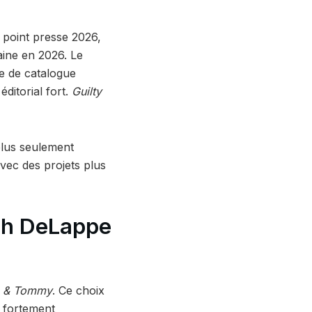
 point presse 2026,
aine en 2026. Le
e de catalogue
ditorial fort.
Guilty
plus seulement
avec des projets plus
ah DeLappe
 & Tommy
. Ce choix
et fortement