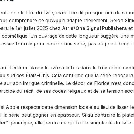
ntionne le titre du livre, mais il ne dit presque rien de sa mat
 pour comprendre ce qu’Apple adapte réellement. Selon
Sim
aru le 1er juillet 2025 chez
Atria/One Signal Publishers
et
il cosmétique. Un ouvrage de cette longueur suggère une m
 assez fournie pour nourrir une série, pas au point d’impo
 : l’éditeur classe le livre à la fois dans le true crime cent
e du sud des États-Unis. Cela confirme que la série reposera
ue sur son intrigue criminelle. Le décor de Floride n’est do
articipe du récit, de ses codes religieux et de sa tension soci
 si Apple respecte cette dimension locale au lieu de lisser l
, la série peut gagner en épaisseur. Si au contraire la plat
ler” générique, elle perdra ce qui fait la singularité du livre.