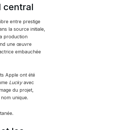
 central
ibre entre prestige
ns la source initiale,
 la production
vend une œuvre
e actrice embauchée
ts Apple ont été
omme
Lucky
avec
’image du projet,
n nom unique.
ntanée.