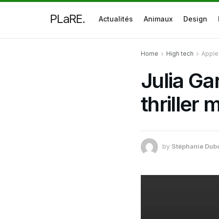
PLaRE.
Actualités
Animaux
Design
Home
High tech
Apple
Julia Ga
thriller
by
Stéphanie Dub