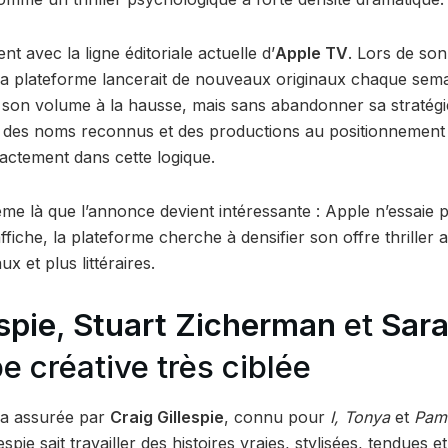
t avec la ligne éditoriale actuelle d’
Apple TV
. Lors de son
la plateforme lancerait de nouveaux originaux chaque sem
son volume à la hausse, mais sans abandonner sa stratégi
des noms reconnus et des productions au positionnement é
actement dans cette logique.
me là que l’annonce devient intéressante : Apple n’essaie 
affiche, la plateforme cherche à densifier son offre thriller 
ux et plus littéraires.
spie
,
Stuart Zicherman
et
Sar
e créative très ciblée
ra assurée par
Craig Gillespie
, connu pour
I, Tonya
et
Pam
lespie sait travailler des histoires vraies, stylisées, tendues 