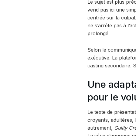
Le sujet est plus pr
vend pas ici une sim
centrée sur la culpabil
ne s’arrête pas à l’a
prolongé.
Selon le communiqué
exécutive. La platef
casting secondaire. Su
Une adapta
pour le vo
Le texte de présentat
croyants, adultères, 
autrement,
Guilty Cr
La série s’annonce c