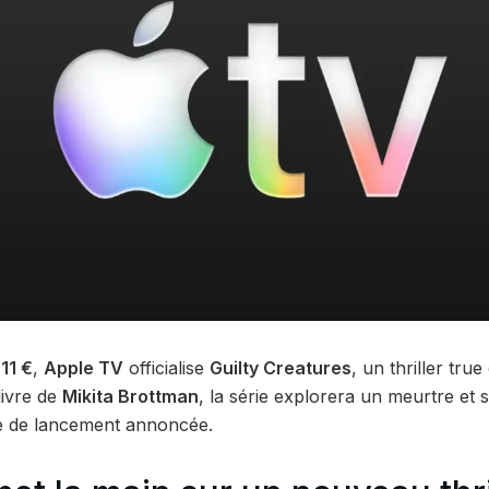
t
11 €
,
Apple TV
officialise
Guilty Creatures
, un thriller tru
livre de
Mikita Brottman
, la série explorera un meurtre et
te de lancement annoncée.