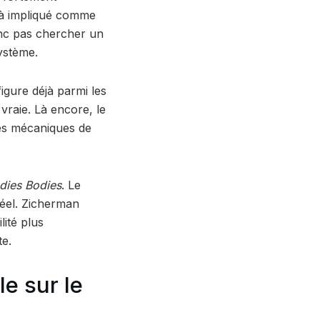
déjà impliqué comme
onc pas chercher un
système.
l figure déjà parmi les
vraie. Là encore, le
 des mécaniques de
dies Bodies
. Le
 réel. Zicherman
ité plus
te.
le sur le