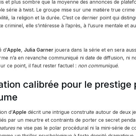
écis et plus sombre que la moyenne des annonces de plate
ple série à twist. Le groupe mise sur une matière true crim
ité, la religion et la durée. C’est ce dernier point qui distingu
cte criminel, elle s’intéresse à l’après, à l’usure mentale et
 d’
Apple
,
Julia Garner
jouera dans la série et en sera auss
orme n’a en revanche communiqué ni date de diffusion, ni n
r ce point, il faut rester factuel :
non communiqué
.
tion calibrée pour le prestige
lume
ion d’
Apple
décrit une intrigue construite autour de deux 
liés par un meurtre et contraints de porter ce secret pendan
eatures
ne vise pas le polar procédural ni la mini-série de 
omme un thriller psychologique à forte densité dramatique.