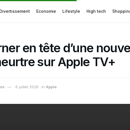
Divertissement
Economie
Lifestyle
High tech
Shoppin
rner en tête d’une nouvel
 meurtre sur Apple TV+
ois
6 juillet 2026
in
Apple