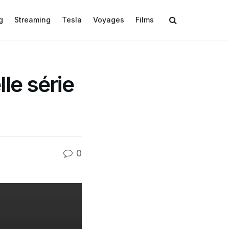
g
Streaming
Tesla
Voyages
Films
le série
0