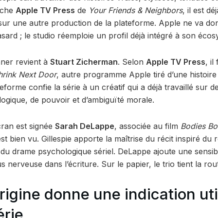
fiche
Apple TV Press
de
Your Friends & Neighbors
, il est 
sur une autre production de la plateforme. Apple ne va d
asard ; le studio réemploie un profil déjà intégré à son éco
ner revient à
Stuart Zicherman
. Selon
Apple TV Press
, i
hrink Next Door
, autre programme Apple tiré d’une histoire 
ateforme confie la série à un créatif qui a déjà travaillé sur
ogique, de pouvoir et d’ambiguïté morale.
cran est signée
Sarah DeLappe
, associée au film
Bodies Bo
st bien vu. Gillespie apporte la maîtrise du récit inspiré du
 du drame psychologique sériel. DeLappe ajoute une sensibil
nerveuse dans l’écriture. Sur le papier, le trio tient la rou
origine donne une indication uti
érie